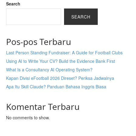
Search
SEARCH
Pos-pos Terbaru
Last Person Standing Fundraiser: A Guide for Football Clubs
Using AI to Write Your CV? Build the Evidence Bank First
What Is a Consultancy AI Operating System?
Kapan Divisi eFootball 2026 Direset? Periksa Jadwalnya
Apa Itu Skill Claude? Panduan Bahasa Inggris Biasa
Komentar Terbaru
No comments to show.