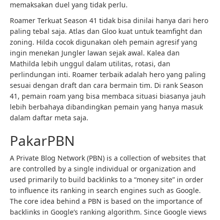
memaksakan duel yang tidak perlu.
Roamer Terkuat Season 41 tidak bisa dinilai hanya dari hero
paling tebal saja. Atlas dan Gloo kuat untuk teamfight dan
zoning. Hilda cocok digunakan oleh pemain agresif yang
ingin menekan Jungler lawan sejak awal. Kalea dan
Mathilda lebih unggul dalam utilitas, rotasi, dan
perlindungan inti. Roamer terbaik adalah hero yang paling
sesuai dengan draft dan cara bermain tim. Di rank Season
41, pemain roam yang bisa membaca situasi biasanya jauh
lebih berbahaya dibandingkan pemain yang hanya masuk
dalam daftar meta saja.
PakarPBN
A Private Blog Network (PBN) is a collection of websites that
are controlled by a single individual or organization and
used primarily to build backlinks to a “money site” in order
to influence its ranking in search engines such as Google.
The core idea behind a PBN is based on the importance of
backlinks in Google’s ranking algorithm. Since Google views