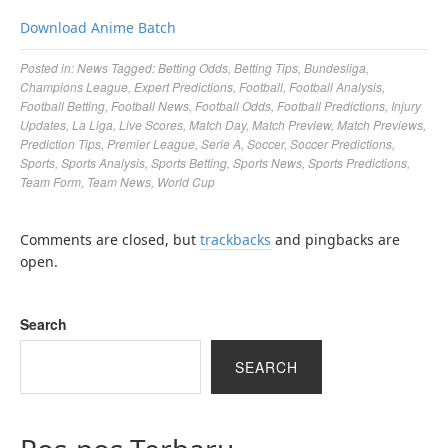
Download Anime Batch
Posted in:
News
Tagged:
Betting Odds
,
Betting Tips
,
Bundesliga
,
Champions League
,
Expert Predictions
,
Football
,
Football Analysis
,
Football Betting
,
Football News
,
Football Odds
,
Football Predictions
,
Injury
Updates
,
La Liga
,
Live Scores
,
Match Day
,
Match Preview
,
Match Previews
,
Prediction Tips
,
Premier League
,
Serie A
,
Soccer
,
Soccer Predictions
,
Sports
,
Sports Analysis
,
Sports Betting
,
Sports News
,
Sports Predictions
,
Team Form
,
Team News
,
World Cup
Comments are closed, but
trackbacks
and pingbacks are
open.
Search
SEARCH