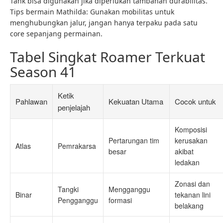
Tank bisa digunakan jika diperlukan tambahan durabilitas.
Tips bermain Mathilda: Gunakan mobilitas untuk
menghubungkan jalur, jangan hanya terpaku pada satu
core sepanjang permainan.
Tabel Singkat Roamer Terkuat
Season 41
Ketik
Pahlawan
Kekuatan Utama
Cocok untuk
penjelajah
Komposisi
Pertarungan tim
kerusakan
Atlas
Pemrakarsa
besar
akibat
ledakan
Zonasi dan
Tangki
Mengganggu
Binar
tekanan lini
Pengganggu
formasi
belakang