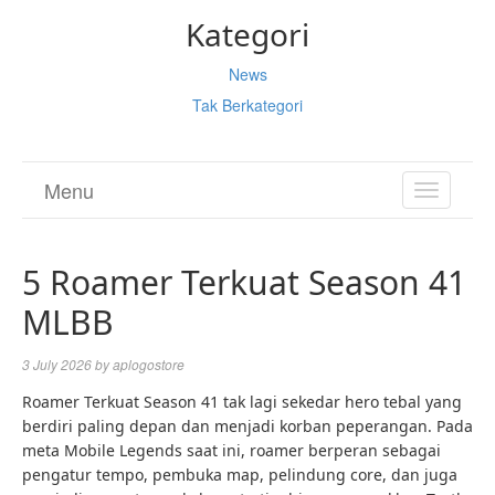
Kategori
News
Tak Berkategori
Menu
TOGGL
NAVIGA
5 Roamer Terkuat Season 41
MLBB
3 July 2026
by
aplogostore
Roamer Terkuat Season 41 tak lagi sekedar hero tebal yang
berdiri paling depan dan menjadi korban peperangan. Pada
meta Mobile Legends saat ini, roamer berperan sebagai
pengatur tempo, pembuka map, pelindung core, dan juga