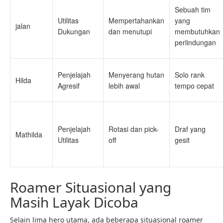
Sebuah tim
Utilitas
Mempertahankan
yang
jalan
Dukungan
dan menutupi
membutuhkan
perlindungan
Penjelajah
Menyerang hutan
Solo rank
Hilda
Agresif
lebih awal
tempo cepat
Penjelajah
Rotasi dan pick-
Draf yang
Mathilda
Utilitas
off
gesit
Roamer Situasional yang
Masih Layak Dicoba
Selain lima hero utama, ada beberapa situasional roamer