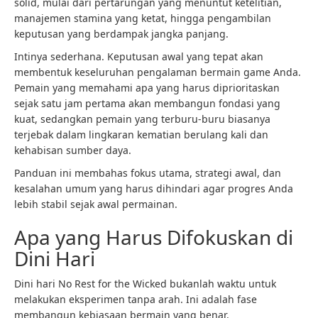
solid, mulai dari pertarungan yang menuntut ketelitian,
manajemen stamina yang ketat, hingga pengambilan
keputusan yang berdampak jangka panjang.
Intinya sederhana. Keputusan awal yang tepat akan
membentuk keseluruhan pengalaman bermain game Anda.
Pemain yang memahami apa yang harus diprioritaskan
sejak satu jam pertama akan membangun fondasi yang
kuat, sedangkan pemain yang terburu-buru biasanya
terjebak dalam lingkaran kematian berulang kali dan
kehabisan sumber daya.
Panduan ini membahas fokus utama, strategi awal, dan
kesalahan umum yang harus dihindari agar progres Anda
lebih stabil sejak awal permainan.
Apa yang Harus Difokuskan di
Dini Hari
Dini hari No Rest for the Wicked bukanlah waktu untuk
melakukan eksperimen tanpa arah. Ini adalah fase
membangun kebiasaan bermain yang benar.