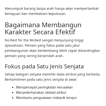
Menumpuk barang tanpa arah hanya akan memperlambat
kemajuan dan membebani keputusan.
Bagaimana Membangun
Karakter Secara Efektif
No Rest for the Wicked sangat menjunjung tinggi
spesialisasi. Pemain yang fokus pada satu jalur
pembangunan akan berkembang lebih cepat dibandingkan
pemain yang sering berpindah arah.
Fokus pada Satu Jenis Senjata
Setiap kategori senjata memiliki skala atribut yang berbeda.
Berkomitmen pada satu jenis senjata di awal:
Mempercepat peningkatan kerusakan
Menyederhanakan alokasi atribut
Membantu penguasaan mekanik tempur