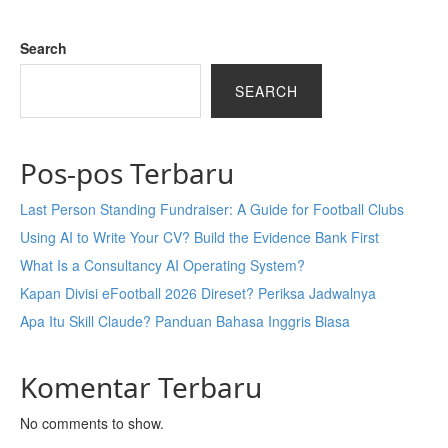
Search
SEARCH
Pos-pos Terbaru
Last Person Standing Fundraiser: A Guide for Football Clubs
Using AI to Write Your CV? Build the Evidence Bank First
What Is a Consultancy AI Operating System?
Kapan Divisi eFootball 2026 Direset? Periksa Jadwalnya
Apa Itu Skill Claude? Panduan Bahasa Inggris Biasa
Komentar Terbaru
No comments to show.