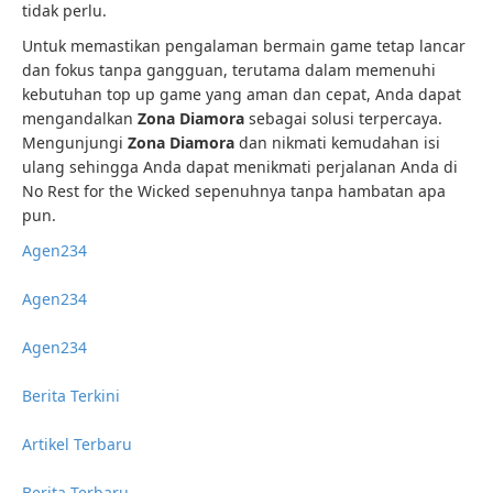
tidak perlu.
Untuk memastikan pengalaman bermain game tetap lancar
dan fokus tanpa gangguan, terutama dalam memenuhi
kebutuhan top up game yang aman dan cepat, Anda dapat
mengandalkan
Zona Diamora
sebagai solusi terpercaya.
Mengunjungi
Zona Diamora
dan nikmati kemudahan isi
ulang sehingga Anda dapat menikmati perjalanan Anda di
No Rest for the Wicked sepenuhnya tanpa hambatan apa
pun.
Agen234
Agen234
Agen234
Berita Terkini
Artikel Terbaru
Berita Terbaru