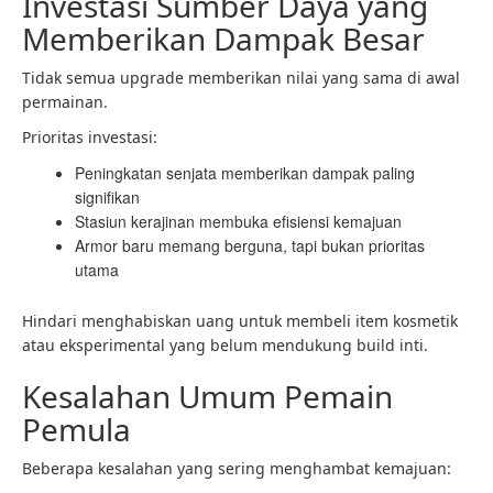
Investasi Sumber Daya yang
Memberikan Dampak Besar
Tidak semua upgrade memberikan nilai yang sama di awal
permainan.
Prioritas investasi:
Peningkatan senjata memberikan dampak paling
signifikan
Stasiun kerajinan membuka efisiensi kemajuan
Armor baru memang berguna, tapi bukan prioritas
utama
Hindari menghabiskan uang untuk membeli item kosmetik
atau eksperimental yang belum mendukung build inti.
Kesalahan Umum Pemain
Pemula
Beberapa kesalahan yang sering menghambat kemajuan: