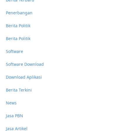
Penerbangan
Berita Politik
Berita Politik
Software
Software Download
Download Aplikasi
Berita Terkini
News
Jasa PBN
Jasa Artikel