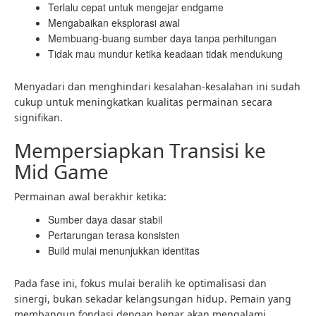
Terlalu cepat untuk mengejar endgame
Mengabaikan eksplorasi awal
Membuang-buang sumber daya tanpa perhitungan
Tidak mau mundur ketika keadaan tidak mendukung
Menyadari dan menghindari kesalahan-kesalahan ini sudah
cukup untuk meningkatkan kualitas permainan secara
signifikan.
Mempersiapkan Transisi ke
Mid Game
Permainan awal berakhir ketika:
Sumber daya dasar stabil
Pertarungan terasa konsisten
Build mulai menunjukkan identitas
Pada fase ini, fokus mulai beralih ke optimalisasi dan
sinergi, bukan sekadar kelangsungan hidup. Pemain yang
membangun fondasi dengan benar akan mengalami