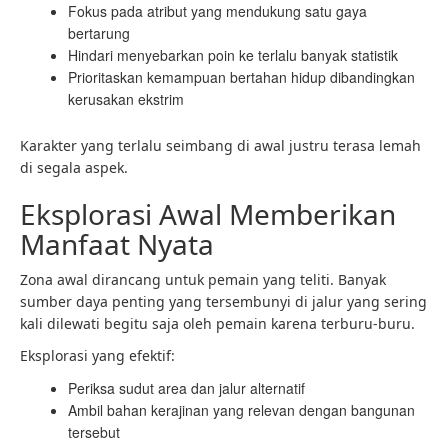
Fokus pada atribut yang mendukung satu gaya
bertarung
Hindari menyebarkan poin ke terlalu banyak statistik
Prioritaskan kemampuan bertahan hidup dibandingkan
kerusakan ekstrim
Karakter yang terlalu seimbang di awal justru terasa lemah
di segala aspek.
Eksplorasi Awal Memberikan
Manfaat Nyata
Zona awal dirancang untuk pemain yang teliti. Banyak
sumber daya penting yang tersembunyi di jalur yang sering
kali dilewati begitu saja oleh pemain karena terburu-buru.
Eksplorasi yang efektif:
Periksa sudut area dan jalur alternatif
Ambil bahan kerajinan yang relevan dengan bangunan
tersebut