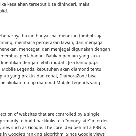
ka kesalahan tersebut bisa dihindari, maka
lid.
ebenarnya bukan hanya soal menekan tombol saja.
iming, membaca pergerakan lawan, dan menjaga
ik menekan, mencegat, dan menjegal digunakan dengan
 menembus pertahanan. Bahkan pemain yang suka
dihentikan dengan lebih mudah. Jika kamu juga
i Mobile Legends, kebutuhan akan diamond tentu
top up yang praktis dan cepat, DiamoraZone bisa
 melakukan top up diamond Mobile Legends yang
lection of websites that are controlled by a single
rimarily to build backlinks to a “money site” in order
ngines such as Google. The core idea behind a PBN is
s in Google’s ranking algorithm. Since Google views