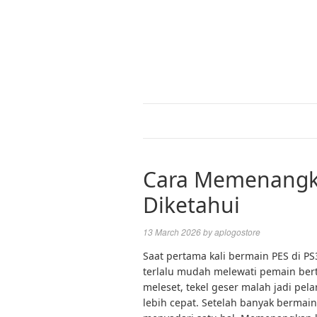
Cara Memenangka
Diketahui
13 March 2026
by
aplogostore
Saat pertama kali bermain PES di P
terlalu mudah melewati pemain bert
meleset, tekel geser malah jadi pe
lebih cepat. Setelah banyak bermai