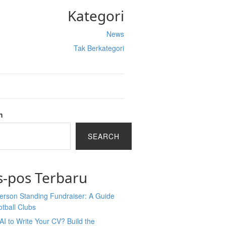
Kategori
News
Tak Berkategori
h
SEARCH
s-pos Terbaru
erson Standing Fundraiser: A Guide
otball Clubs
AI to Write Your CV? Build the