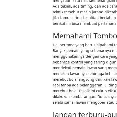
menyadari satu hal. Memenangkan b
Ada teknik, ada timing, dan ada ca
teknik tersebut masih jarang diket
Jika kamu sering kesulitan bertahan
berikut ini bisa membuat pertahana
Memahami Tombol 
Hal pertama yang harus dipahami te
Banyak pemain yang sebenarnya me
menggunakannya dengan cara yang ti
beberapa kontrol yang sering digun
mendekati pemain lawan yang memb
menekan lawannya sehingga kehilan
merebut bola langsung dari kaki law
rapi tanpa ada pelanggaran. Slidin
merebut bola. Teknik ini cukup efekt
dilakukan sembarangan. Dulu, saya s
selalu sama, lawan mengoper atau
Jangan terburu-b