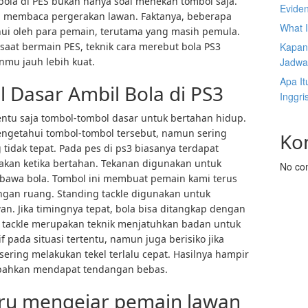
ola di PES bukan hanya soal menekan tombol saja.
Eviden
ra membaca pergerakan lawan. Faktanya, beberapa
What 
ahui oleh para pemain, terutama yang masih pemula.
 saat bermain PES, teknik cara merebut bola PS3
Kapan 
nmu jauh lebih kuat.
Jadwa
Apa It
Dasar Ambil Bola di PS3
Inggri
ntu saja tombol-tombol dasar untuk bertahan hidup.
ngetahui tombol-tombol tersebut, namun sering
Ko
dak tepat. Pada pes di ps3 biasanya terdapat
akan ketika bertahan. Tekanan digunakan untuk
No co
awa bola. Tombol ini membuat pemain kami terus
gan ruang. Standing tackle digunakan untuk
an. Jika timingnya tepat, bola bisa ditangkap dengan
g tackle merupakan teknik menjatuhkan badan untuk
if pada situasi tertentu, namun juga berisiko jika
ering melakukan tekel terlalu cepat. Hasilnya hampir
 bahkan mendapat tendangan bebas.
uru mengejar pemain lawan