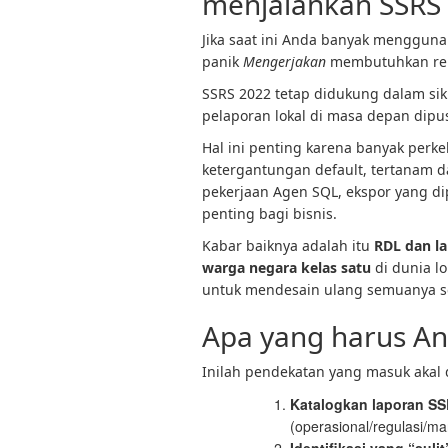
menjalankan SSRS s
Jika saat ini Anda banyak menggunak
panik
Mengerjakan
membutuhkan re
SSRS 2022 tetap didukung dalam sikl
pelaporan lokal di masa depan dip
Hal ini penting karena banyak per
ketergantungan default, tertanam d
pekerjaan Agen SQL, ekspor yang di
penting bagi bisnis.
Kabar baiknya adalah itu
RDL dan l
warga negara kelas satu
di dunia lo
untuk mendesain ulang semuanya s
Apa yang harus An
Inilah pendekatan yang masuk akal 
Katalogkan laporan S
(operasional/regulasi/m