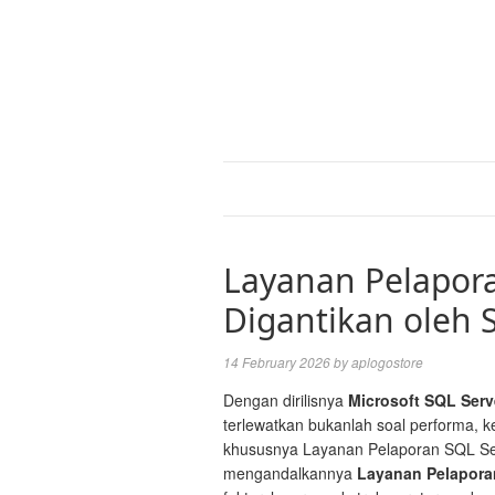
Layanan Pelapora
Digantikan oleh 
14 February 2026
by
aplogostore
Dengan dirilisnya
Microsoft SQL Serv
terlewatkan bukanlah soal performa, ke
khususnya Layanan Pelaporan SQL Serv
mengandalkannya
Layanan Pelapora