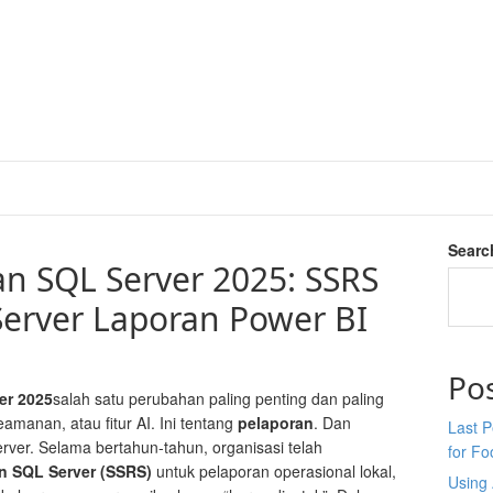
Searc
n SQL Server 2025: SSRS
Server Laporan Power BI
Po
er 2025
salah satu perubahan paling penting dan paling
amanan, atau fitur AI. Ini tentang
pelaporan
. Dan
Last P
er. Selama bertahun-tahun, organisasi telah
for Fo
n SQL Server (SSRS)
untuk pelaporan operasional lokal,
Using 