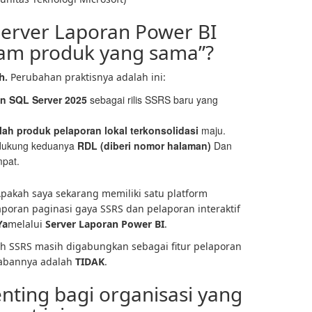
erver Laporan Power BI
lam produk yang sama”?
h.
Perubahan praktisnya adalah ini:
an SQL Server 2025
sebagai rilis SSRS baru yang
lah produk pelaporan lokal terkonsolidasi
maju.
ndukung keduanya
RDL (diberi nomor halaman)
Dan
mpat.
“Apakah saya sekarang memiliki satu platform
poran paginasi gaya SSRS dan pelaporan interaktif
Ya
melalui
Server Laporan Power BI
.
ah SSRS masih digabungkan sebagai fitur pelaporan
wabannya adalah
TIDAK
.
nting bagi organisasi yang