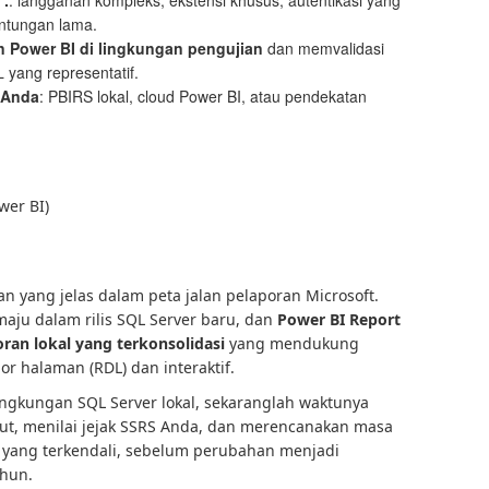
”.
: langganan kompleks, ekstensi khusus, autentikasi yang
antungan lama.
n Power BI di lingkungan pengujian
dan memvalidasi
 yang representatif.
 Anda
: PBIRS lokal, cloud Power BI, atau pendekatan
wer BI)
 yang jelas dalam peta jalan pelaporan Microsoft.
maju dalam rilis SQL Server baru, dan
Power BI Report
oran lokal yang terkonsolidasi
yang mendukung
r halaman (RDL) dan interaktif.
ingkungan SQL Server lokal, sekaranglah waktunya
t, menilai jejak SSRS Anda, dan merencanakan masa
yang terkendali, sebelum perubahan menjadi
hun.