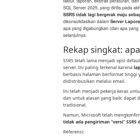
faktur, laporan, ekstrak peraturan, da
SQL Server 2025, yang dirilis pada akhi
SSRS tidak lagi bergerak maju sebag
dikonsolidasikan dalam
Server Lapora
apa yang digabungkan (dan apa yang 
selanjutnya.
Rekap singkat: apa
SSRS telah lama menjadi opsi defaul
server. Ini paling terkenal karena
la
berbasis halaman berformat tinggi y
didistribusikan melalui email.
Ini telah menjadi pekerja keras unt
dan untuk alasan yang baik: dapat d
tradisional.
Namun, Microsoft telah mengkonfirm
tidak ada pengiriman “versi” SSRS
Referensi: