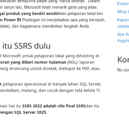
n keluaran sempurna piksel yang “harus dicetak”. Dalam
Eviden
r tahun lalu, Microsoft telah menarik garis yang jelas:
What 
ai produk yang berdiri sendiri
dan pelaporan lokal kini
n Power BI
.Postingan ini menjelaskan apa yang berubah,
Kapan 
tidak), dan bagaimana memikirkan langkah Anda
Jadwa
Apa It
Inggri
 itu SSRS dulu
t Microsoft untuk pelaporan lokal yang dihosting di
Ko
poran yang diberi nomor halaman
(RDL): laporan
ang dirancang untuk dicetak, diekspor ke PDF, atau
No co
uk pelaporan operasional di banyak lahan SQL Server,
iandalkan, matang, dan cocok dengan tata kelola TI
asi hal itu
SSRS 2022 adalah rilis final SSRS
dan itu
 dengan SQL Server 2025
.