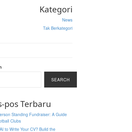
Kategori
News
Tak Berkategori
h
SEARCH
s-pos Terbaru
erson Standing Fundraiser: A Guide
otball Clubs
AI to Write Your CV? Build the