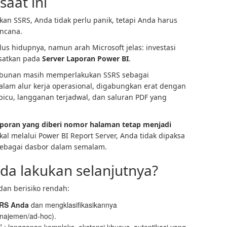
aat ini
an SSRS, Anda tidak perlu panik, tetapi Anda harus
ncana.
us hidupnya, namun arah Microsoft jelas: investasi
usatkan pada
Server Laporan Power BI
.
kebunan masih memperlakukan SSRS sebagai
alam alur kerja operasional, digabungkan erat dengan
picu, langganan terjadwal, dan saluran PDF yang
aporan yang diberi nomor halaman tetap menjadi
kal melalui Power BI Report Server, Anda tidak dipaksa
ebagai dasbor dalam semalam.
da lakukan selanjutnya?
dan berisiko rendah:
SRS Anda
dan mengklasifikasikannya
anajemen/ad-hoc).