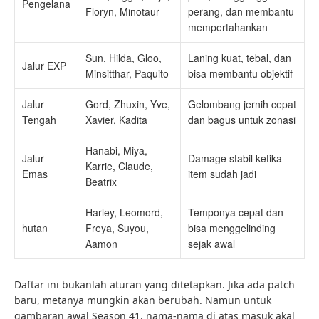
Pengelana
Floryn, Minotaur
perang, dan membantu
mempertahankan
Sun, Hilda, Gloo,
Laning kuat, tebal, dan
Jalur EXP
Minsitthar, Paquito
bisa membantu objektif
Jalur
Gord, Zhuxin, Yve,
Gelombang jernih cepat
Tengah
Xavier, Kadita
dan bagus untuk zonasi
Hanabi, Miya,
Jalur
Damage stabil ketika
Karrie, Claude,
Emas
item sudah jadi
Beatrix
Harley, Leomord,
Temponya cepat dan
hutan
Freya, Suyou,
bisa menggelinding
Aamon
sejak awal
Daftar ini bukanlah aturan yang ditetapkan. Jika ada patch
baru, metanya mungkin akan berubah. Namun untuk
gambaran awal Season 41, nama-nama di atas masuk akal