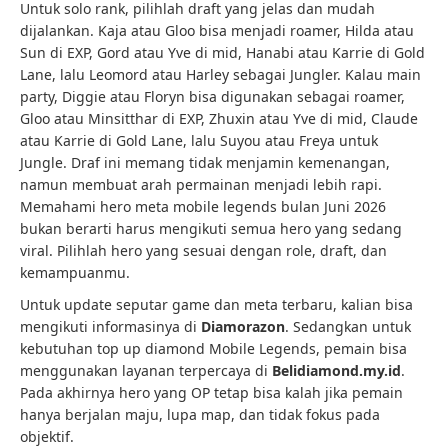
Untuk solo rank, pilihlah draft yang jelas dan mudah
dijalankan. Kaja atau Gloo bisa menjadi roamer, Hilda atau
Sun di EXP, Gord atau Yve di mid, Hanabi atau Karrie di Gold
Lane, lalu Leomord atau Harley sebagai Jungler. Kalau main
party, Diggie atau Floryn bisa digunakan sebagai roamer,
Gloo atau Minsitthar di EXP, Zhuxin atau Yve di mid, Claude
atau Karrie di Gold Lane, lalu Suyou atau Freya untuk
Jungle. Draf ini memang tidak menjamin kemenangan,
namun membuat arah permainan menjadi lebih rapi.
Memahami hero meta mobile legends bulan Juni 2026
bukan berarti harus mengikuti semua hero yang sedang
viral. Pilihlah hero yang sesuai dengan role, draft, dan
kemampuanmu.
Untuk update seputar game dan meta terbaru, kalian bisa
mengikuti informasinya di
Diamorazon
. Sedangkan untuk
kebutuhan top up diamond Mobile Legends, pemain bisa
menggunakan layanan terpercaya di
Belidiamond.my.id
.
Pada akhirnya hero yang OP tetap bisa kalah jika pemain
hanya berjalan maju, lupa map, dan tidak fokus pada
objektif.