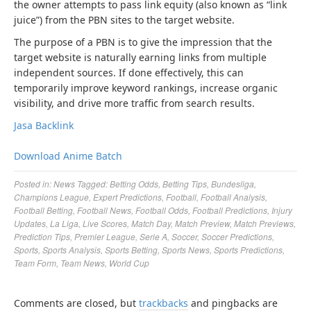
the owner attempts to pass link equity (also known as “link
juice”) from the PBN sites to the target website.
The purpose of a PBN is to give the impression that the
target website is naturally earning links from multiple
independent sources. If done effectively, this can
temporarily improve keyword rankings, increase organic
visibility, and drive more traffic from search results.
Jasa Backlink
Download Anime Batch
Posted in:
News
Tagged:
Betting Odds
,
Betting Tips
,
Bundesliga
,
Champions League
,
Expert Predictions
,
Football
,
Football Analysis
,
Football Betting
,
Football News
,
Football Odds
,
Football Predictions
,
Injury
Updates
,
La Liga
,
Live Scores
,
Match Day
,
Match Preview
,
Match Previews
,
Prediction Tips
,
Premier League
,
Serie A
,
Soccer
,
Soccer Predictions
,
Sports
,
Sports Analysis
,
Sports Betting
,
Sports News
,
Sports Predictions
,
Team Form
,
Team News
,
World Cup
Comments are closed, but
trackbacks
and pingbacks are