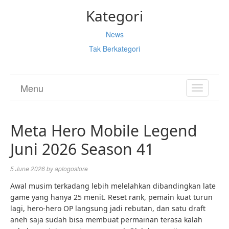
Kategori
News
Tak Berkategori
Menu
TOGGL
NAVIGA
Meta Hero Mobile Legend
Juni 2026 Season 41
5 June 2026
by
aplogostore
Awal musim terkadang lebih melelahkan dibandingkan late
game yang hanya 25 menit. Reset rank, pemain kuat turun
lagi, hero-hero OP langsung jadi rebutan, dan satu draft
aneh saja sudah bisa membuat permainan terasa kalah