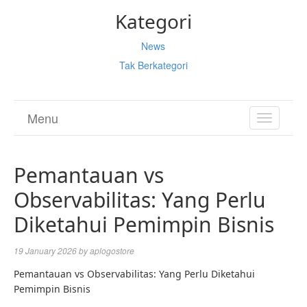
Kategori
News
Tak Berkategori
Menu
TOGGL
NAVIGA
Pemantauan vs
Observabilitas: Yang Perlu
Diketahui Pemimpin Bisnis
19 January 2026
by
aplogostore
Pemantauan vs Observabilitas: Yang Perlu Diketahui
Pemimpin Bisnis