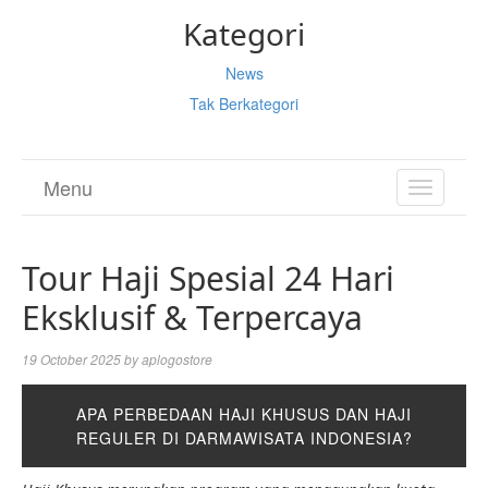
Kategori
News
Tak Berkategori
Menu
TOGGL
NAVIGA
Tour Haji Spesial 24 Hari
Eksklusif & Terpercaya
19 October 2025
by
aplogostore
APA PERBEDAAN HAJI KHUSUS DAN HAJI
REGULER DI DARMAWISATA INDONESIA?