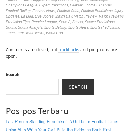
Champions League
,
Expert Predictions
,
Football
,
Football Analysis
,
Football Betting
,
Football News
,
Football Odds
,
Football Predictions
,
Injury
Updates
,
La Liga
,
Live Scores
,
Match Day
,
Match Preview
,
Match Previews
,
Prediction Tips
,
Premier League
,
Serie A
,
Soccer
,
Soccer Predictions
,
Sports
,
Sports Analysis
,
Sports Betting
,
Sports News
,
Sports Predictions
,
Team Form
,
Team News
,
World Cup
Comments are closed, but
trackbacks
and pingbacks are
open.
Search
SEARCH
Pos-pos Terbaru
Last Person Standing Fundraiser: A Guide for Football Clubs
Using AI to Write Your CV? Build the Evidence Bank First