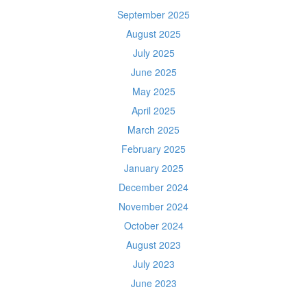
September 2025
August 2025
July 2025
June 2025
May 2025
April 2025
March 2025
February 2025
January 2025
December 2024
November 2024
October 2024
August 2023
July 2023
June 2023