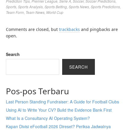
Prediction Tips
,
Premier League
,
Serie A
,
Soccer
,
Soccer Predictions
,
Sports
,
Sports Analysis
,
Sports Betting
,
Sports News
,
Sports Predictions
,
Team Form
,
Team News
,
World Cup
Comments are closed, but
trackbacks
and pingbacks are
open.
Search
SEARCH
Pos-pos Terbaru
Last Person Standing Fundraiser: A Guide for Football Clubs
Using AI to Write Your CV? Build the Evidence Bank First
What Is a Consultancy AI Operating System?
Kapan Divisi eFootball 2026 Direset? Periksa Jadwalnya