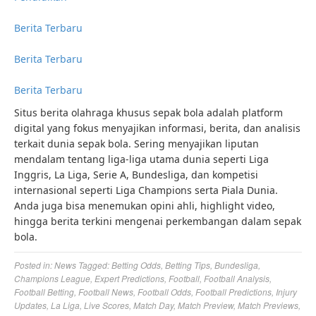
Berita Terbaru
Berita Terbaru
Berita Terbaru
Situs berita olahraga khusus sepak bola adalah platform
digital yang fokus menyajikan informasi, berita, dan analisis
terkait dunia sepak bola. Sering menyajikan liputan
mendalam tentang liga-liga utama dunia seperti Liga
Inggris, La Liga, Serie A, Bundesliga, dan kompetisi
internasional seperti Liga Champions serta Piala Dunia.
Anda juga bisa menemukan opini ahli, highlight video,
hingga berita terkini mengenai perkembangan dalam sepak
bola.
Posted in:
News
Tagged:
Betting Odds
,
Betting Tips
,
Bundesliga
,
Champions League
,
Expert Predictions
,
Football
,
Football Analysis
,
Football Betting
,
Football News
,
Football Odds
,
Football Predictions
,
Injury
Updates
,
La Liga
,
Live Scores
,
Match Day
,
Match Preview
,
Match Previews
,