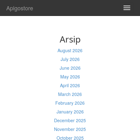
Aplgostore
TOGG
NAVI
Arsip
August 2026
July 2026
June 2026
May 2026
April 2026
March 2026
February 2026
January 2026
December 2025
November 2025
October 2025