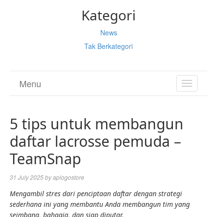
Kategori
News
Tak Berkategori
Menu
TOGGL
NAVIGA
5 tips untuk membangun
daftar lacrosse pemuda –
TeamSnap
31 July 2025
by
aplogostore
Mengambil stres dari penciptaan daftar dengan strategi
sederhana ini yang membantu Anda membangun tim yang
seimbang, bahagia, dan siap diputar.