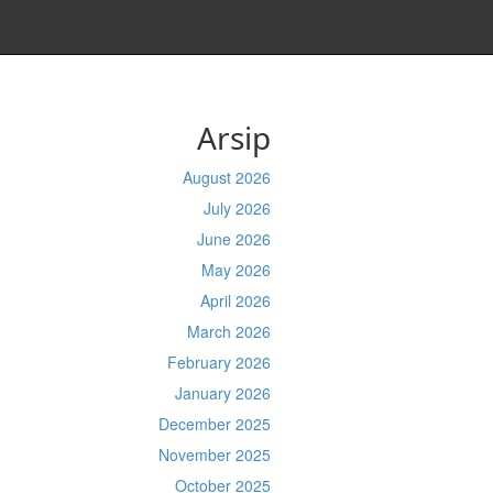
Arsip
August 2026
July 2026
June 2026
May 2026
April 2026
March 2026
February 2026
January 2026
December 2025
November 2025
October 2025