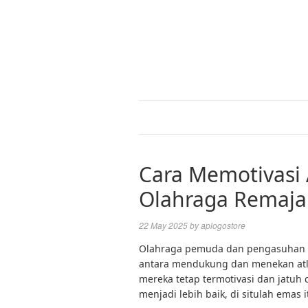
Cara Memotivasi
Olahraga Remaja
22 May 2025
by
aplogostore
Olahraga pemuda dan pengasuhan olah
antara mendukung dan menekan atle
mereka tetap termotivasi dan jatuh
menjadi lebih baik, di situlah emas i