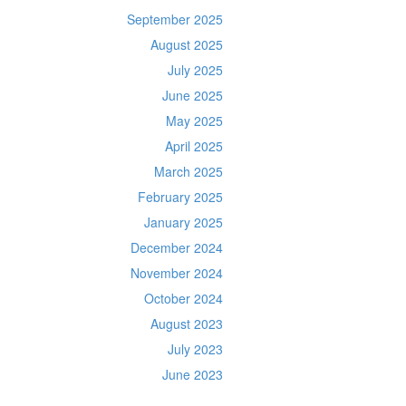
September 2025
August 2025
July 2025
June 2025
May 2025
April 2025
March 2025
February 2025
January 2025
December 2024
November 2024
October 2024
August 2023
July 2023
June 2023