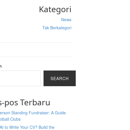
Kategori
News
Tak Berkategori
h
SEARCH
s-pos Terbaru
erson Standing Fundraiser: A Guide
otball Clubs
AI to Write Your CV? Build the