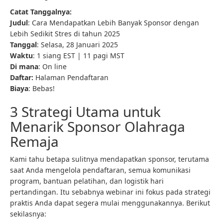
Catat Tanggalnya:
Judul
: Cara Mendapatkan Lebih Banyak Sponsor dengan
Lebih Sedikit Stres di tahun 2025
Tanggal
: Selasa, 28 Januari 2025
Waktu
: 1 siang EST | 11 pagi MST
Di mana
: On line
Daftar:
Halaman Pendaftaran
Biaya
: Bebas!
3 Strategi Utama untuk
Menarik Sponsor Olahraga
Remaja
Kami tahu betapa sulitnya mendapatkan sponsor, terutama
saat Anda mengelola pendaftaran, semua komunikasi
program, bantuan pelatihan, dan logistik hari
pertandingan. Itu sebabnya webinar ini fokus pada
strategi
praktis
Anda dapat segera mulai menggunakannya. Berikut
sekilasnya: