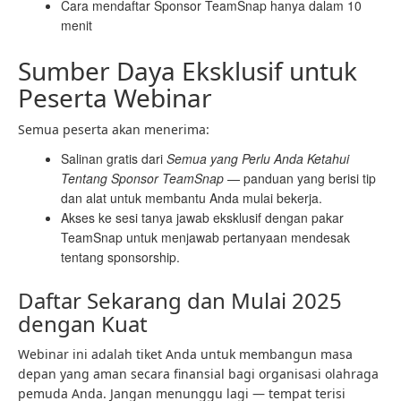
Cara mendaftar Sponsor TeamSnap hanya dalam 10
menit
Sumber Daya Eksklusif untuk
Peserta Webinar
Semua peserta akan menerima:
Salinan gratis dari
Semua yang Perlu Anda Ketahui
Tentang Sponsor TeamSnap
— panduan yang berisi tip
dan alat untuk membantu Anda mulai bekerja.
Akses ke sesi tanya jawab eksklusif dengan pakar
TeamSnap untuk menjawab pertanyaan mendesak
tentang sponsorship.
Daftar Sekarang dan Mulai 2025
dengan Kuat
Webinar ini adalah tiket Anda untuk membangun masa
depan yang aman secara finansial bagi organisasi olahraga
pemuda Anda. Jangan menunggu lagi — tempat terisi